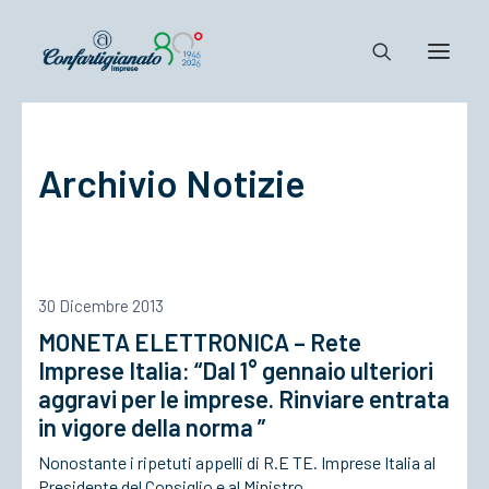
Notizie e Documenti
Archivio Notizie
Confartigianato
Dove siamo
Il Sistema
Cosa Facciamo
30 Dicembre 2013
Associarsi
MONETA ELETTRONICA – Rete
Imprese Italia: “Dal 1° gennaio ulteriori
aggravi per le imprese. Rinviare entrata
in vigore della norma ”
Nonostante i ripetuti appelli di R.E TE. Imprese Italia al
Presidente del Consiglio e al Ministro…