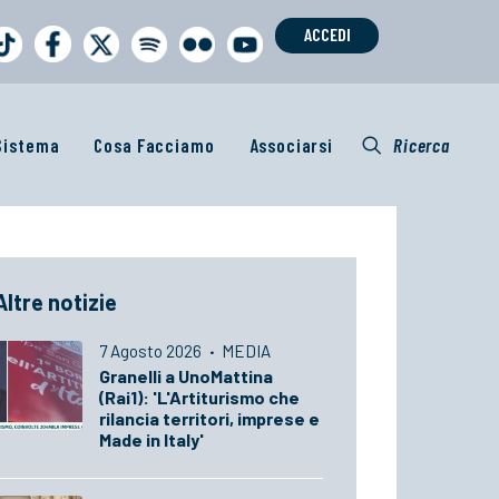
ACCEDI
 Sistema
Cosa Facciamo
Associarsi
Ricerca
Altre notizie
7 Agosto 2026
·
MEDIA
Granelli a UnoMattina
(Rai1): 'L'Artiturismo che
rilancia territori, imprese e
Made in Italy'