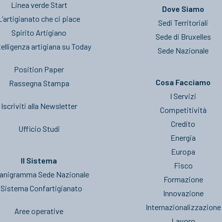
Linea verde Start
Dove Siamo
L’artigianato che ci piace
Sedi Territoriali
Spirito Artigiano
Sede di Bruxelles
telligenza artigiana su Today
Sede Nazionale
Position Paper
Cosa Facciamo
Rassegna Stampa
I Servizi
Iscriviti alla Newsletter
Competitività
Credito
Ufficio Studi
Energia
Europa
Il Sistema
Fisco
anigramma Sede Nazionale
Formazione
l Sistema Confartigianato
Innovazione
Internazionalizzazione
Aree operative
Lavoro