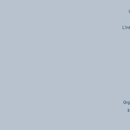
L’in
Org
I