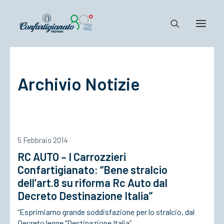
Notizie e Documenti
Archivio Notizie
Confartigianato
Dove siamo
Il Sistema
Cosa Facciamo
5 Febbraio 2014
Associarsi
RC AUTO – I Carrozzieri
Confartigianato: “Bene stralcio
dell’art.8 su riforma Rc Auto dal
Decreto Destinazione Italia”
“Esprimiamo grande soddisfazione per lo stralcio, dal
Decreto legge “Destinazione Italia”,…