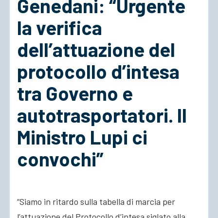
Genedani: “Urgente
la verifica
ACCEDI
dell’attuazione del
protocollo d’intesa
tra Governo e
autotrasportatori. Il
Ministro Lupi ci
convochi”
“Siamo in ritardo sulla tabella di marcia per
l’attuazione del Protocollo d’intesa siglato alla