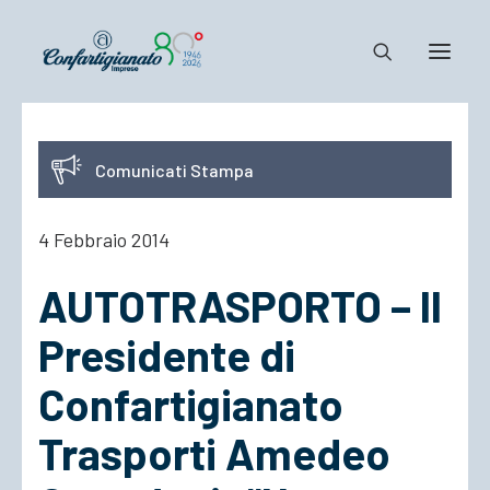
Notizie e Documenti
Comunicati Stampa
Confartigianato
Dove siamo
4 Febbraio 2014
Il Sistema
AUTOTRASPORTO – Il
Cosa Facciamo
Associarsi
Presidente di
Confartigianato
Trasporti Amedeo