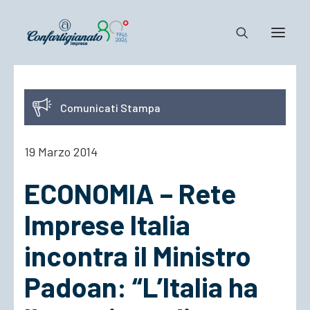
Notizie e Documenti
Comunicati Stampa
Confartigianato
Dove siamo
19 Marzo 2014
Il Sistema
ECONOMIA – Rete
Cosa Facciamo
Associarsi
Imprese Italia
incontra il Ministro
Padoan: “L’Italia ha