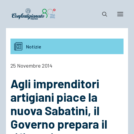
Notizie e Documenti
Notizie
Confartigianato
Dove siamo
25 Novembre 2014
Il Sistema
Agli imprenditori
Cosa Facciamo
Associarsi
artigiani piace la
nuova Sabatini, il
Governo prepara il