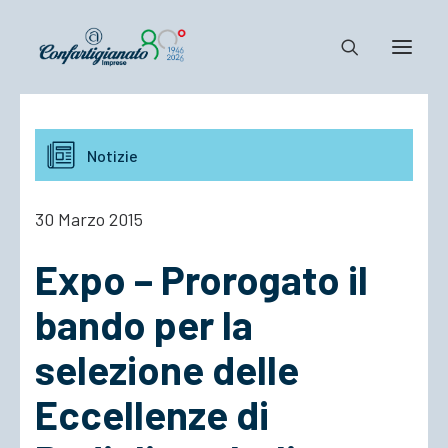
Notizie e Documenti
Notizie
Confartigianato
Dove siamo
30 Marzo 2015
Il Sistema
Expo – Prorogato il
Cosa Facciamo
Associarsi
bando per la
selezione delle
Eccellenze di