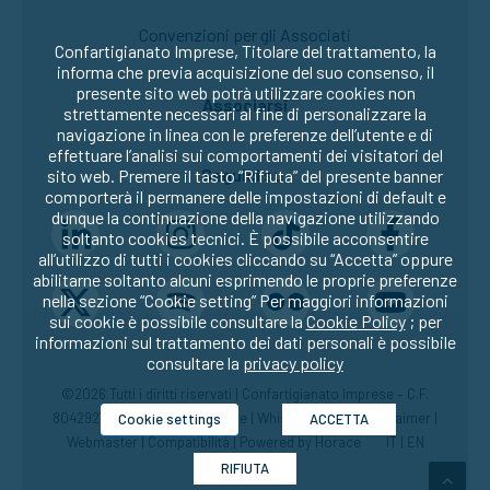
Convenzioni per gli Associati
Confartigianato Imprese, Titolare del trattamento, la
informa che previa acquisizione del suo consenso, il
presente sito web potrà utilizzare cookies non
Associarsi
strettamente necessari al fine di personalizzare la
navigazione in linea con le preferenze dell’utente e di
effettuare l’analisi sui comportamenti dei visitatori del
Seguici su:
sito web. Premere il tasto “Rifiuta” del presente banner
comporterà il permanere delle impostazioni di default e
dunque la continuazione della navigazione utilizzando
soltanto cookies tecnici. È possibile acconsentire
all’utilizzo di tutti i cookies cliccando su “Accetta” oppure
abilitarne soltanto alcuni esprimendo le proprie preferenze
nella sezione “Cookie setting” Per maggiori informazioni
sui cookie è possibile consultare la
Cookie Policy
; per
informazioni sul trattamento dei dati personali è possibile
consultare la
privacy policy
©2026 Tutti i diritti riservati | Confartigianato Imprese – C.F.
80429270582 |
Privacy
|
Cookie
|
Whistleblowing
|
Disclaimer
|
Cookie settings
ACCETTA
Webmaster
|
Compatibilità
| Powered by
Horace
IT
|
EN
RIFIUTA