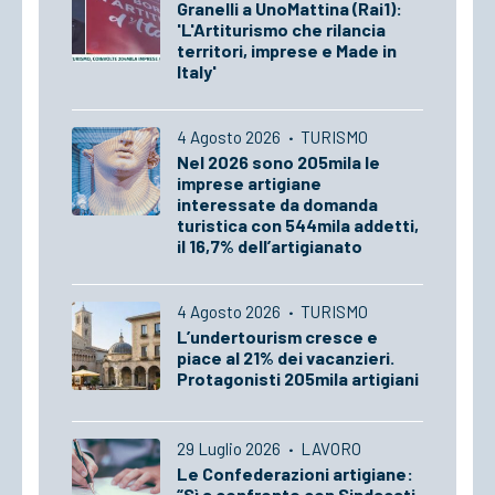
Granelli a UnoMattina (Rai1):
'L'Artiturismo che rilancia
territori, imprese e Made in
Italy'
4 Agosto 2026
·
TURISMO
Nel 2026 sono 205mila le
imprese artigiane
interessate da domanda
turistica con 544mila addetti,
il 16,7% dell’artigianato
4 Agosto 2026
·
TURISMO
L’undertourism cresce e
piace al 21% dei vacanzieri.
Protagonisti 205mila artigiani
29 Luglio 2026
·
LAVORO
Le Confederazioni artigiane:
“Sì a confronto con Sindacati