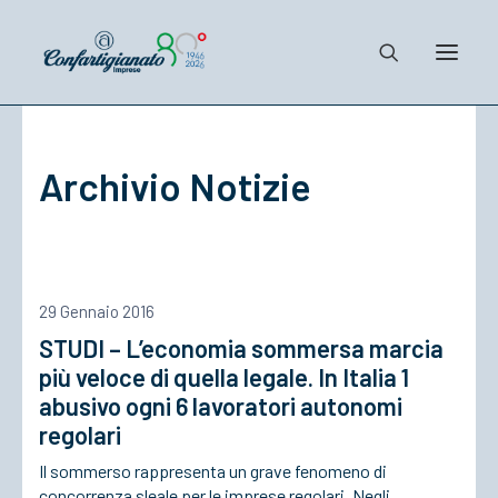
Notizie e Documenti
Archivio Notizie
Confartigianato
Dove siamo
Il Sistema
Cosa Facciamo
29 Gennaio 2016
Associarsi
STUDI – L’economia sommersa marcia
più veloce di quella legale. In Italia 1
abusivo ogni 6 lavoratori autonomi
regolari
Il sommerso rappresenta un grave fenomeno di
concorrenza sleale per le imprese regolari. Negli…