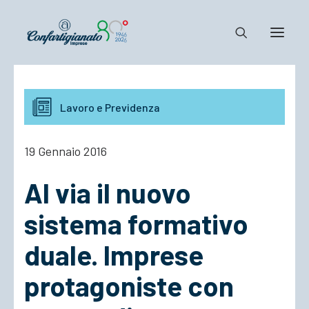
Notizie e Documenti
Lavoro e Previdenza
Confartigianato
Dove siamo
19 Gennaio 2016
Il Sistema
Al via il nuovo
Cosa Facciamo
Associarsi
sistema formativo
duale. Imprese
protagoniste con