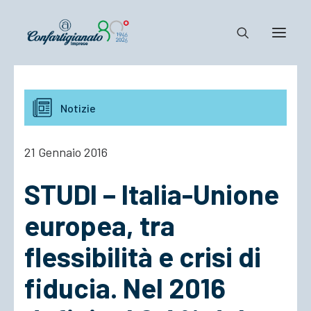
Notizie e Documenti
Notizie
Confartigianato
Dove siamo
21 Gennaio 2016
Il Sistema
STUDI – Italia-Unione
Cosa Facciamo
Associarsi
europea, tra
flessibilità e crisi di
fiducia. Nel 2016