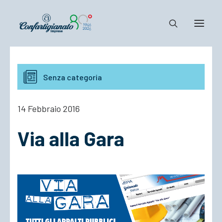
Notizie e Documenti
Senza categoria
Confartigianato
Dove siamo
14 Febbraio 2016
Il Sistema
Via alla Gara
Cosa Facciamo
Associarsi