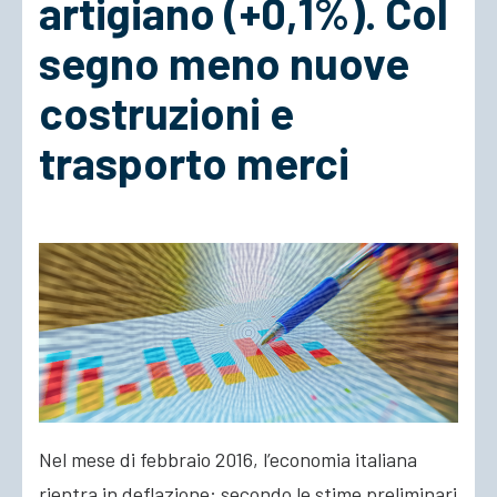
artigiano (+0,1%). Col
segno meno nuove
ACCEDI
costruzioni e
trasporto merci
Nel mese di febbraio 2016, l’economia italiana
rientra in deflazione: secondo le stime preliminari