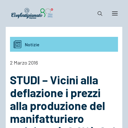
Notizie e Documenti
Notizie
Confartigianato
Dove siamo
2 Marzo 2016
Il Sistema
STUDI – Vicini alla
Cosa Facciamo
Associarsi
deflazione i prezzi
alla produzione del
manifatturiero