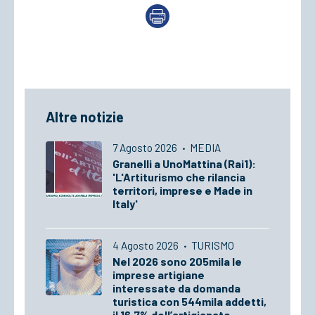
Altre notizie
7 Agosto 2026
·
MEDIA
Granelli a UnoMattina (Rai1):
'L'Artiturismo che rilancia
territori, imprese e Made in
Italy'
4 Agosto 2026
·
TURISMO
Nel 2026 sono 205mila le
imprese artigiane
interessate da domanda
turistica con 544mila addetti,
il 16,7% dell’artigianato