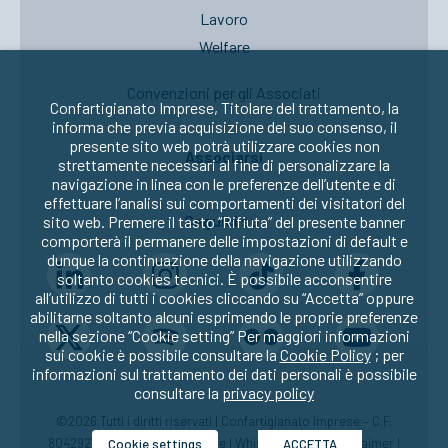
Lavoro
Welfare
Convenzioni per gli Associati
Confartigianato Imprese, Titolare del trattamento, la
informa che previa acquisizione del suo consenso, il
presente sito web potrà utilizzare cookies non
Associarsi
strettamente necessari al fine di personalizzare la
navigazione in linea con le preferenze dell’utente e di
effettuare l’analisi sui comportamenti dei visitatori del
Seguici su:
sito web. Premere il tasto “Rifiuta” del presente banner
comporterà il permanere delle impostazioni di default e
dunque la continuazione della navigazione utilizzando
soltanto cookies tecnici. È possibile acconsentire
all’utilizzo di tutti i cookies cliccando su “Accetta” oppure
abilitarne soltanto alcuni esprimendo le proprie preferenze
nella sezione “Cookie setting” Per maggiori informazioni
sui cookie è possibile consultare la
Cookie Policy
; per
informazioni sul trattamento dei dati personali è possibile
consultare la
privacy policy
©2026 Tutti i diritti riservati | Confartigianato Imprese – C.F.
80429270582 |
Privacy
|
Cookie
|
Whistleblowing
|
Disclaimer
|
Cookie settings
ACCETTA