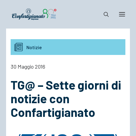
Notizie e Documenti
Notizie
Confartigianato
Dove siamo
30 Maggio 2016
Il Sistema
TG@ – Sette giorni di
Cosa Facciamo
Associarsi
notizie con
Confartigianato