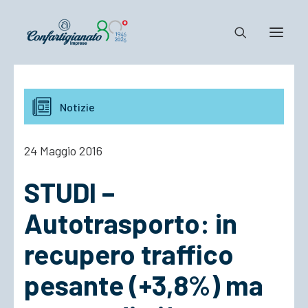
Notizie e Documenti
Notizie
Confartigianato
Dove siamo
24 Maggio 2016
Il Sistema
STUDI –
Cosa Facciamo
Associarsi
Autotrasporto: in
recupero traffico
pesante (+3,8%) ma