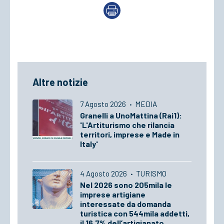
Altre notizie
7 Agosto 2026
·
MEDIA
Granelli a UnoMattina (Rai1):
'L'Artiturismo che rilancia
territori, imprese e Made in
Italy'
4 Agosto 2026
·
TURISMO
Nel 2026 sono 205mila le
imprese artigiane
interessate da domanda
turistica con 544mila addetti,
il 16,7% dell’artigianato