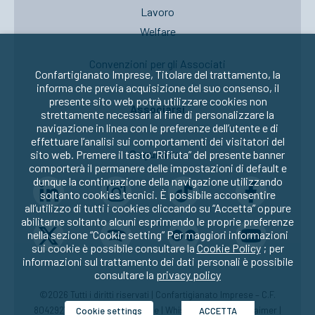
Lavoro
Welfare
Convenzioni per gli Associati
Confartigianato Imprese, Titolare del trattamento, la
informa che previa acquisizione del suo consenso, il
presente sito web potrà utilizzare cookies non
Associarsi
strettamente necessari al fine di personalizzare la
navigazione in linea con le preferenze dell’utente e di
effettuare l’analisi sui comportamenti dei visitatori del
Seguici su:
sito web. Premere il tasto “Rifiuta” del presente banner
comporterà il permanere delle impostazioni di default e
dunque la continuazione della navigazione utilizzando
soltanto cookies tecnici. È possibile acconsentire
all’utilizzo di tutti i cookies cliccando su “Accetta” oppure
abilitarne soltanto alcuni esprimendo le proprie preferenze
nella sezione “Cookie setting” Per maggiori informazioni
sui cookie è possibile consultare la
Cookie Policy
; per
informazioni sul trattamento dei dati personali è possibile
consultare la
privacy policy
©2026 Tutti i diritti riservati | Confartigianato Imprese – C.F.
80429270582 |
Privacy
|
Cookie
|
Whistleblowing
|
Disclaimer
|
Cookie settings
ACCETTA