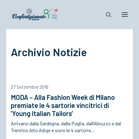
Notizie e Documenti
Archivio Notizie
Confartigianato
Dove siamo
Il Sistema
Cosa Facciamo
27 Settembre 2016
Associarsi
MODA – Alla Fashion Week di Milano
premiate le 4 sartorie vincitrici di
‘Young Italian Tailors’
Arrivano dalla Sardegna, dalla Puglia, dall’Abruzzo e dal
Trentino Alto Adige e sono le 4 sartorie…