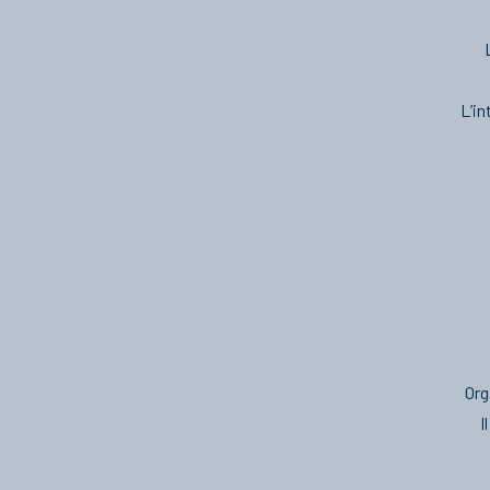
L’in
Org
I