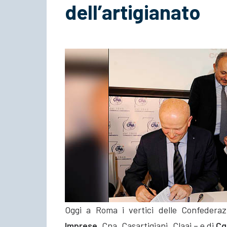
dell’artigianato
Oggi a Roma i vertici delle Confederazi
Imprese
, Cna, Casartigiani, Claai – e di
Cgi