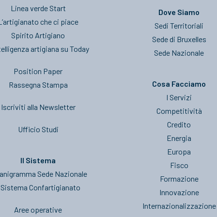
Linea verde Start
Dove Siamo
L’artigianato che ci piace
Sedi Territoriali
Spirito Artigiano
Sede di Bruxelles
telligenza artigiana su Today
Sede Nazionale
Position Paper
Cosa Facciamo
Rassegna Stampa
I Servizi
Iscriviti alla Newsletter
Competitività
Credito
Ufficio Studi
Energia
Europa
Il Sistema
Fisco
anigramma Sede Nazionale
Formazione
l Sistema Confartigianato
Innovazione
Internazionalizzazione
Aree operative