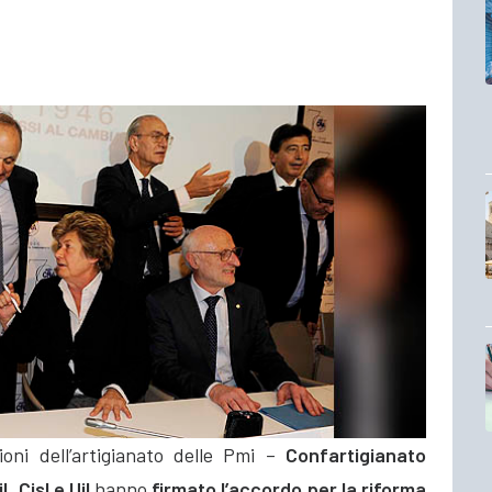
oni dell’artigianato delle Pmi –
Confartigianato
l, Cisl e Uil
hanno
firmato l’accordo per la riforma