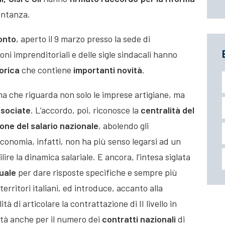
entanza.
onto
, aperto il 9 marzo presso la sede di
oni imprenditoriali e delle sigle sindacali hanno
orica
che contiene
importanti novità
.
ma che riguarda non solo le imprese artigiane, ma
ssociate
. L’accordo, poi, riconosce la
centralità del
one del salario nazionale
, abolendo gli
economia, infatti, non ha più senso legarsi ad un
re la dinamica salariale.
E ancora, l’intesa siglata
uale
per dare risposte specifiche e sempre più
erritori italiani, ed introduce, accanto alla
à di articolare la contrattazione di II livello in
ità anche per il numero dei
contratti nazionali
di