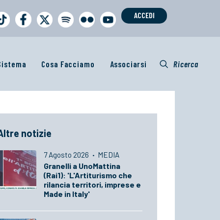
ACCEDI
 Sistema
Cosa Facciamo
Associarsi
Ricerca
Altre notizie
7 Agosto 2026
·
MEDIA
Granelli a UnoMattina
(Rai1): 'L'Artiturismo che
rilancia territori, imprese e
Made in Italy'