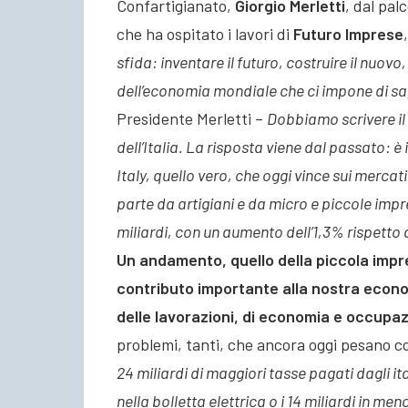
Confartigianato,
Giorgio Merletti
, dal pal
che ha ospitato i lavori di
Futuro Imprese
,
sfida: inventare il futuro, costruire il nuov
dell’economia mondiale che ci impone di s
Presidente Merletti –
Dobbiamo scrivere il 
dell’Italia. La risposta viene dal passato: è 
Italy, quello vero, che oggi vince sui mercati
parte da artigiani e da micro e piccole imp
miliardi, con un aumento dell’1,3% rispetto 
Un andamento, quello della piccola impre
contributo importante alla nostra econom
delle lavorazioni, di economia e occupaz
problemi, tanti, che ancora oggi pesano co
24 miliardi di maggiori tasse pagati dagli ita
nella bolletta elettrica o i 14 miliardi in me