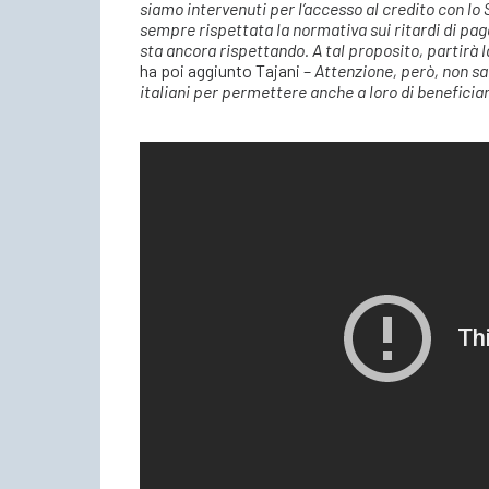
siamo intervenuti per l’accesso al credito con l
sempre rispettata la normativa sui ritardi di pag
sta ancora rispettando. A tal proposito, partirà l
ha poi aggiunto Tajani –
Attenzione, però, non sa
italiani per permettere anche a loro di beneficiar