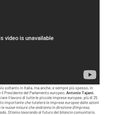
più soltanto in Italia, ma anche, e sempre più spesso, in
 il Presidente del Parlamento europeo,
Antonio Tajani
,
are il lavoro di tutte le piccole imprese europee, più di 25
sto importante che tutelerà le imprese europee dalle azioni
o le nuove misure che andranno in direzione d’impresa,
da. Stiamo lavorando al futuro del bilancio comunitario,