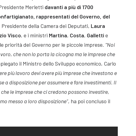
 Presidente Merletti
davanti a più di 1700
onfartigianato, rappresentati del Governo, del
 la Presidente della Camera dei Deputati,
Laura
zio Visco
, e i ministri
Martina
,
Costa
,
Galletti
e
 le priorità del Governo per le piccole imprese.
“Noi
oro, che non lo porta la cicogna ma le imprese che
spiegato il Ministro dello Sviluppo economico, Carlo
re più lavoro devi avere più imprese che investono e
e a disposizione per assumere e fare investimenti. Il
, è che le imprese che ci credono possono investire,
amo messo a loro disposizione”
, ha poi concluso il