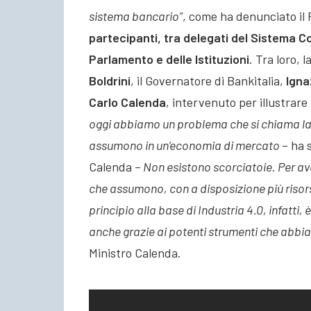
sistema bancario”
, come ha denunciato il
partecipanti, tra delegati del Sistema C
Parlamento e delle Istituzioni
. Tra loro,
Boldrini
, il Governatore di Bankitalia,
Igna
Carlo
Calenda
, intervenuto per illustrare
oggi abbiamo un problema che si chiama lav
assumono in un’economia di mercato
– ha 
Calenda –
Non esistono scorciatoie. Per ave
che assumono, con a disposizione più risors
principio alla base di Industria 4.0, infatti
anche grazie ai potenti strumenti che abbi
Ministro Calenda.