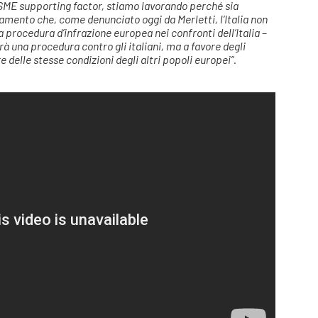
o SME supporting factor, stiamo lavorando perché sia
amento che, come denunciato oggi da Merletti, l’Italia non
a procedura d’infrazione europea nei confronti dell’Italia
–
rà una procedura contro gli italiani, ma a favore degli
e delle stesse condizioni degli altri popoli europei”.