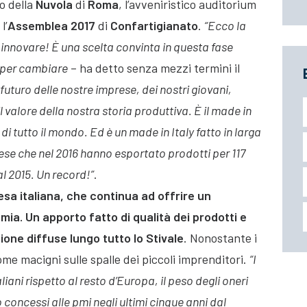
co della
Nuvola
di
Roma
, l’avveniristico auditorium
 l’
Assemblea 2017
di
Confartigianato
.
“Ecco la
o, innovare! È una scelta convinta in questa fase
aper cambiare
– ha detto senza mezzi termini il
futuro delle nostre imprese, dei nostri giovani,
il valore della nostra storia produttiva. È il made in
 di tutto il mondo. Ed è un made in Italy fatto in larga
rese che nel 2016 hanno esportato prodotti per 117
al 2015. Un record!”
.
sa italiana, che continua ad offrire un
ia. Un apporto fatto di qualità dei prodotti e
ione diffuse lungo tutto lo Stivale
. Nonostante i
me macigni sulle spalle dei piccoli imprenditori.
“I
liani rispetto al resto d’Europa, il peso degli oneri
no concessi alle pmi negli ultimi cinque anni dal