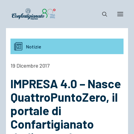
Notizie e Documenti
Notizie
Confartigianato
Dove siamo
19 Dicembre 2017
Il Sistema
IMPRESA 4.0 – Nasce
Cosa Facciamo
Associarsi
QuattroPuntoZero, il
portale di
Confartigianato