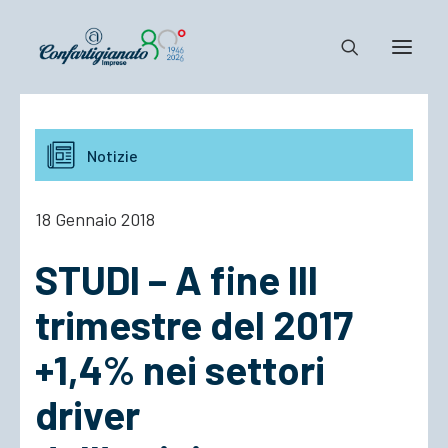
Notizie e Documenti
Notizie
Confartigianato
Dove siamo
18 Gennaio 2018
Il Sistema
STUDI – A fine III
Cosa Facciamo
Associarsi
trimestre del 2017
+1,4% nei settori
driver