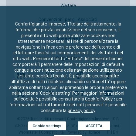
Welfare
Convenzioni per gli Associati
Confartigianato Imprese, Titolare del trattamento, la
informa che previa acquisizione del suo consenso, il
presente sito web potrà utilizzare cookies non
Associarsi
strettamente necessari al fine di personalizzare la
navigazione in linea con le preferenze dell’utente e di
effettuare l’analisi sui comportamenti dei visitatori del
Seguici su:
sito web. Premere il tasto “Rifiuta” del presente banner
comporterà il permanere delle impostazioni di default e
dunque la continuazione della navigazione utilizzando
soltanto cookies tecnici. È possibile acconsentire
all’utilizzo di tutti i cookies cliccando su “Accetta” oppure
abilitarne soltanto alcuni esprimendo le proprie preferenze
nella sezione “Cookie setting” Per maggiori informazioni
sui cookie è possibile consultare la
Cookie Policy
; per
informazioni sul trattamento dei dati personali è possibile
consultare la
privacy policy
©2026 Tutti i diritti riservati | Confartigianato Imprese – C.F.
80429270582 |
Privacy
|
Cookie
|
Whistleblowing
|
Disclaimer
|
Cookie settings
ACCETTA
Webmaster
|
Compatibilità
| Powered by
Horace
IT
|
EN