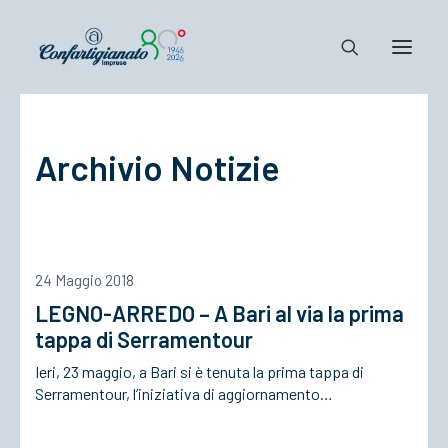
Notizie e Documenti
Archivio Notizie
Confartigianato
Dove siamo
Il Sistema
Cosa Facciamo
24 Maggio 2018
Associarsi
LEGNO-ARREDO – A Bari al via la prima
tappa di Serramentour
Ieri, 23 maggio, a Bari si è tenuta la prima tappa di
Serramentour, l’iniziativa di aggiornamento…