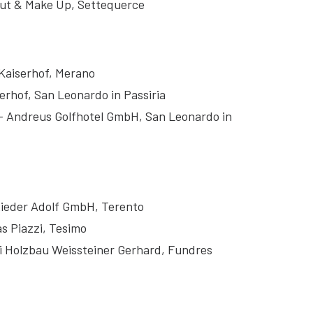
 Cut & Make Up, Settequerce
 Kaiserhof, Merano
lerhof, San Leonardo in Passiria
a – Andreus Golfhotel GmbH, San Leonardo in
Rieder Adolf GmbH, Terento
as Piazzi, Tesimo
i Holzbau Weissteiner Gerhard, Fundres