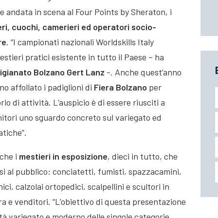
 andata in scena al Four Points by Sheraton, i
ieri, cuochi, camerieri ed operatori socio-
re
. “I campionati nazionali Worldskills Italy
stieri pratici esistente in tutto il Paese – ha
tigianato Bolzano Gert Lanz
-. Anche quest’anno
no affollato i padiglioni di
Fiera Bolzano
per
 di attività. L’auspicio è di essere riusciti a
nitori uno sguardo concreto sul variegato ed
atiche”.
che i
mestieri in esposizione
, dieci in tutto, che
i al pubblico: conciatetti, fumisti, spazzacamini,
i, calzolai ortopedici, scalpellini e scultori in
ra e venditori. “L’obiettivo di questa presentazione
ità variegato e moderno delle singole categorie,