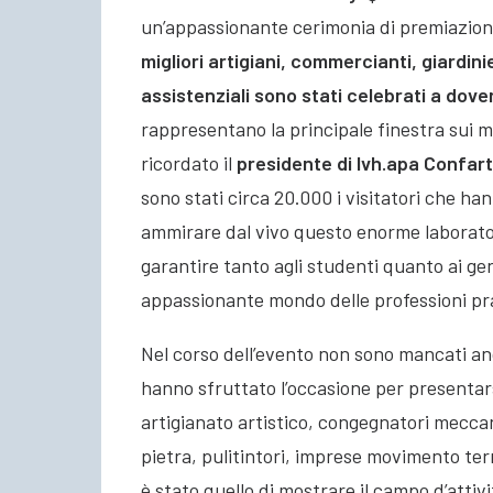
un’appassionante cerimonia di premiazione
migliori artigiani, commercianti, giardin
assistenziali sono stati celebrati a dove
rappresentano la principale finestra sui me
ricordato il
presidente di lvh.apa Confar
sono stati circa 20.000 i visitatori che han
ammirare dal vivo questo enorme laboratorio
garantire tanto agli studenti quanto ai ge
appassionante mondo delle professioni pr
Nel corso dell’evento non sono mancati an
hanno sfruttato l’occasione per presentars
artigianato artistico, congegnatori meccanic
pietra, pulitintori, imprese movimento ter
è stato quello di mostrare il campo d’attiv