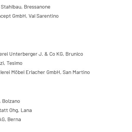
l Stahlbau, Bressanone
oncept GmbH, Val Sarentino
hlerei Unterberger J. & Co KG, Brunico
zzi, Tesimo
hlerei Möbel Erlacher GmbH, San Martino
, Bolzano
tatt Ohg, Lana
AG, Berna