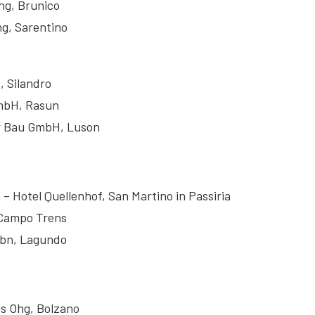
Ohg, Brunico
hg, Sarentino
, Silandro
GmbH, Rasun
r Bau GmbH, Luson
a – Hotel Quellenhof, San Martino in Passiria
, Campo Trens
ubn, Lagundo
us Ohg, Bolzano