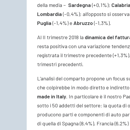
della media –
Sardegna
(+0,1%);
Calabri
Lombardia
(-0,4%); all’opposto si osserva
Puglia
(-1,4%) e
Abruzzo
(-1,3%).
Al II trimestre 2018 la
dinamica del fattur
resta positiva con una variazione tendenzi
registrata il trimestre precedente (+1,3%).
trimestri precedenti.
L’analisi del comparto propone un focus s
che colpirebbe in modo diretto e indirett
made in Italy
. In particolare è il nostro 
sotto i 50 addetti del settore: la quota di
producono parti e componenti di auto pari 
di quella di Spagna (8,4%), Francia (6,2%) 