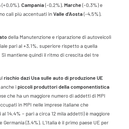
a
(+0,0%),
Campania
(-0,2%),
Marche
(-0,3%) e
no cali più accentuati in
Valle d’Aosta
(-4,5%),
ato
della Manutenzione e riparazione di autoveicoli
ale pari al +3,1%, superiore rispetto a quella
 Si mantiene quindi il ritmo di crescita dei tre
ul
rischio dazi Usa
sulle auto di produzione UE
o anche i
piccoli produttori della componentistica
Paese che ha un maggiore numero di addetti di MPI
 occupati in MPI nelle imprese italiane che
al 14,4% – pari a circa 12 mila addetti) è maggiore
e Germania (3,4%). L’Italia è il primo paese UE per