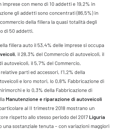
n imprese con meno di 10 addetti e 19,2% in
zione gli addetti sono concentrati (86,5%) in
commercio della filiera la quasi totalità degli
o di 50 addetti.
la filiera auto il 53,4% delle imprese si occupa
veicoli
, il 28,3% del Commercio di autoveicoli, il
i autoveicoli, il 5,7% del Commercio,
elative parti ed accessori, l’1,2% della
toveicoli e loro motori, lo 0,8% Fabbricazione di
mirimorchi e lo 0,3% della Fabbricazione di
lla
Manutenzione e riparazione di autoveicoli
particolare al II trimestre 2018 mostrano un
ore rispetto allo stesso periodo del 2017
Liguria
una sostanziale tenuta – con variazioni maggiori