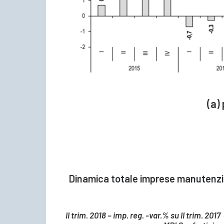
(a)
Dinamica totale imprese manutenzion
II trim. 2018 – imp. reg. -var.% su II trim. 2