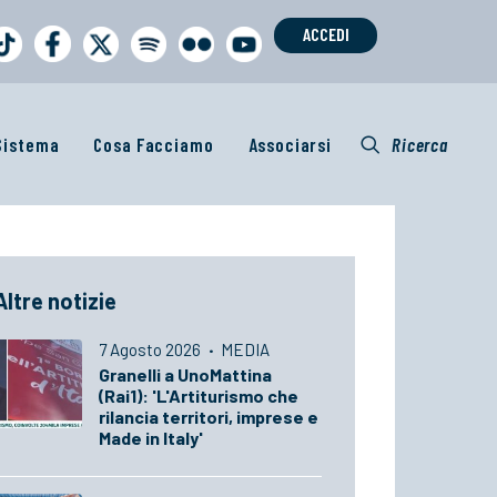
ACCEDI
 Sistema
Cosa Facciamo
Associarsi
Ricerca
Altre notizie
7 Agosto 2026
·
MEDIA
Granelli a UnoMattina
(Rai1): 'L'Artiturismo che
rilancia territori, imprese e
Made in Italy'