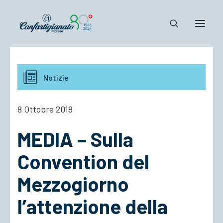
Notizie e Documenti
Notizie
Confartigianato
Dove siamo
8 Ottobre 2018
Il Sistema
MEDIA – Sulla
Cosa Facciamo
Associarsi
Convention del
Mezzogiorno
l’attenzione della