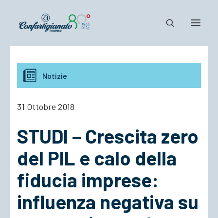
Notizie e Documenti
Notizie
Confartigianato
Dove siamo
31 Ottobre 2018
Il Sistema
STUDI – Crescita zero
Cosa Facciamo
Associarsi
del PIL e calo della
fiducia imprese:
influenza negativa su