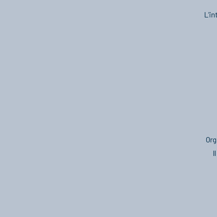
L’in
Org
I