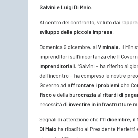
Salvini e Luigi Di Maio
.
Al centro del confronto, voluto dai rappre
sviluppo delle piccole imprese.
Domenica 9 dicembre, al
Viminale
, il Min
imprenditori sull’importanza che il Govern
imprenditoriali
. “Salvini – ha riferito ai gi
dell’incontro – ha compreso le nostre pre
Governo ad
affrontare i problemi
c
he Co
fisco
e della
burocrazia
ai
ritardi di pag
necessità di
investire in infrastrutture m
Segnali di attenzione che l’
11 dicembre
, i
Di Maio
ha ribadito al Presidente Merletti e