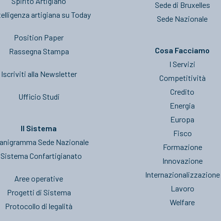
Spirito Artigiano
Sede di Bruxelles
telligenza artigiana su Today
Sede Nazionale
Position Paper
Cosa Facciamo
Rassegna Stampa
I Servizi
Iscriviti alla Newsletter
Competitività
Credito
Ufficio Studi
Energia
Europa
Il Sistema
Fisco
anigramma Sede Nazionale
Formazione
l Sistema Confartigianato
Innovazione
Internazionalizzazione
Aree operative
Lavoro
Progetti di Sistema
Welfare
Protocollo di legalità