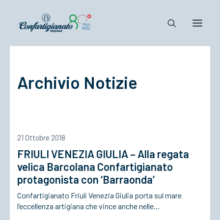
Notizie e Documenti
Archivio Notizie
Confartigianato
Dove siamo
Il Sistema
Cosa Facciamo
21 Ottobre 2018
Associarsi
FRIULI VENEZIA GIULIA – Alla regata
velica Barcolana Confartigianato
protagonista con ‘Barraonda’
Confartigianato Friuli Venezia Giulia porta sul mare
l’eccellenza artigiana che vince anche nelle…