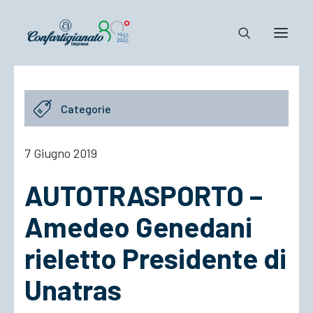
Notizie e Documenti
Categorie
Confartigianato
Dove siamo
7 Giugno 2019
Il Sistema
AUTOTRASPORTO –
Cosa Facciamo
Associarsi
Amedeo Genedani
rieletto Presidente di
Unatras