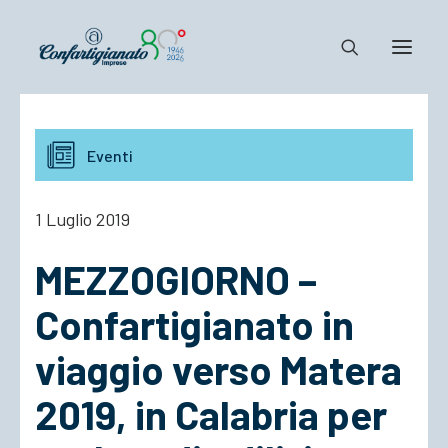
Notizie e Documenti
Eventi
Confartigianato
Dove siamo
1 Luglio 2019
Il Sistema
MEZZOGIORNO –
Cosa Facciamo
Associarsi
Confartigianato in
viaggio verso Matera
2019, in Calabria per