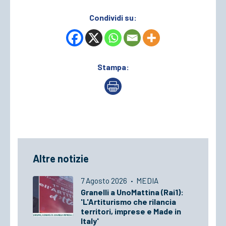
Condividi su:
Stampa:
Altre notizie
7 Agosto 2026
·
MEDIA
Granelli a UnoMattina (Rai1):
'L'Artiturismo che rilancia
territori, imprese e Made in
Italy'