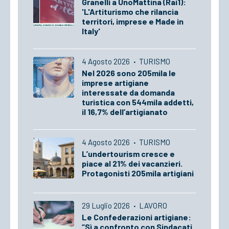
Granelli a UnoMattina (Rai1):
'L'Artiturismo che rilancia
territori, imprese e Made in
Italy'
4 Agosto 2026
·
TURISMO
Nel 2026 sono 205mila le
imprese artigiane
interessate da domanda
turistica con 544mila addetti,
il 16,7% dell’artigianato
4 Agosto 2026
·
TURISMO
L’undertourism cresce e
piace al 21% dei vacanzieri.
Protagonisti 205mila artigiani
29 Luglio 2026
·
LAVORO
Le Confederazioni artigiane:
“Sì a confronto con Sindacati