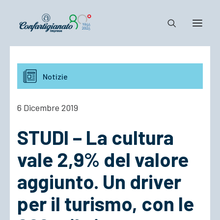
Notizie e Documenti
Notizie
Confartigianato
Dove siamo
6 Dicembre 2019
Il Sistema
STUDI – La cultura
Cosa Facciamo
Associarsi
vale 2,9% del valore
aggiunto. Un driver
per il turismo, con le