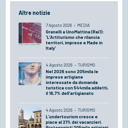
Altre notizie
7 Agosto 2026
·
MEDIA
Granelli a UnoMattina (Rai1):
'L'Artiturismo che rilancia
territori, imprese e Made in
Italy'
4 Agosto 2026
·
TURISMO
Nel 2026 sono 205mila le
imprese artigiane
interessate da domanda
turistica con 544mila addetti,
il 16,7% dell’artigianato
4 Agosto 2026
·
TURISMO
L’undertourism cresce e
piace al 21% dei vacanzieri.
Protagonisti 205mila artigiani