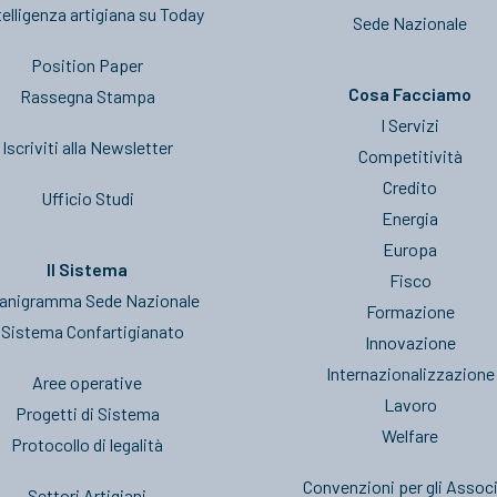
telligenza artigiana su Today
Sede Nazionale
Position Paper
Cosa Facciamo
Rassegna Stampa
I Servizi
Iscriviti alla Newsletter
Competitività
Credito
Ufficio Studi
Energia
Europa
Il Sistema
Fisco
anigramma Sede Nazionale
Formazione
l Sistema Confartigianato
Innovazione
Internazionalizzazione
Aree operative
Lavoro
Progetti di Sistema
Welfare
Protocollo di legalità
Convenzioni per gli Associ
Settori Artigiani