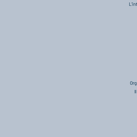
L’in
Org
I