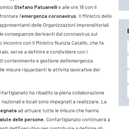
nomico
Stefano Patuanelli
e alle ore 18 con il
rontare l’
emergenza coronavirus
. Il Ministro dello
rappresentanti
delle Organizzazioni imprenditoriali
 le conseguenze derivanti dal coronavirus sul
o incontro con il Ministro Nunzia Catalfo, che fa
aio, serve a definire e condividere con i
o di contenimento e gestione dell’emergenza
le misure riguardanti le attività lavorative dei
nfartigianato ha ribadito la piena collaborazione
ni nazionali e locali sono impegnati a realizzare. La
pegnata
ad attuare tutte le misure che hanno
salute delle persone
. Confartigianato continuerà a
ti dell’Esecutivo per contribuire a definire gli