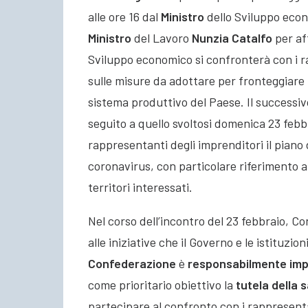
alle ore 16 dal
Ministro
dello Sviluppo eco
Ministro
del Lavoro
Nunzia Catalfo
per aff
Sviluppo economico si confronterà con i 
sulle misure da adottare per fronteggiare
sistema produttivo del Paese. Il successiv
seguito a quello svoltosi domenica 23 febbr
rappresentanti degli imprenditori il pian
coronavirus, con particolare riferimento al
territori interessati.
Nel corso dell’incontro del 23 febbraio, Co
alle iniziative che il Governo e le istituzio
Confederazione
è
responsabilmente im
come prioritario obiettivo la
tutela della 
partecipare al confronto con i rappresentan