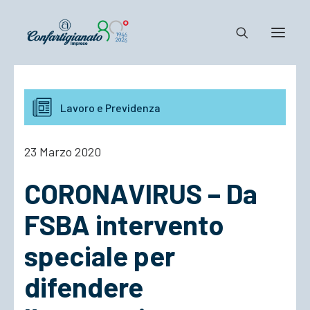
Notizie e Documenti
Lavoro e Previdenza
Confartigianato
Dove siamo
23 Marzo 2020
Il Sistema
CORONAVIRUS – Da
Cosa Facciamo
Associarsi
FSBA intervento
speciale per
difendere