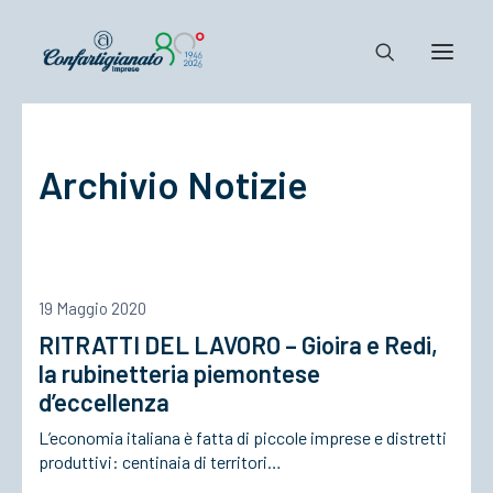
Notizie e Documenti
Archivio Notizie
Confartigianato
Dove siamo
Il Sistema
Cosa Facciamo
19 Maggio 2020
Associarsi
RITRATTI DEL LAVORO – Gioira e Redi,
la rubinetteria piemontese
d’eccellenza
L’economia italiana è fatta di piccole imprese e distretti
produttivi: centinaia di territori…