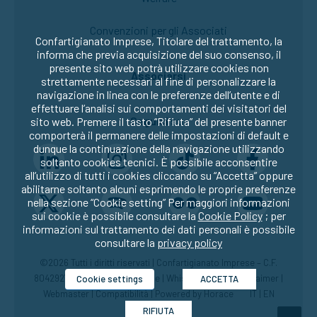
Convenzioni per gli Associati
Confartigianato Imprese, Titolare del trattamento, la
informa che previa acquisizione del suo consenso, il
presente sito web potrà utilizzare cookies non
Associarsi
strettamente necessari al fine di personalizzare la
navigazione in linea con le preferenze dell’utente e di
effettuare l’analisi sui comportamenti dei visitatori del
Seguici su:
sito web. Premere il tasto “Rifiuta” del presente banner
comporterà il permanere delle impostazioni di default e
dunque la continuazione della navigazione utilizzando
soltanto cookies tecnici. È possibile acconsentire
all’utilizzo di tutti i cookies cliccando su “Accetta” oppure
abilitarne soltanto alcuni esprimendo le proprie preferenze
nella sezione “Cookie setting” Per maggiori informazioni
sui cookie è possibile consultare la
Cookie Policy
; per
informazioni sul trattamento dei dati personali è possibile
consultare la
privacy policy
©2026 Tutti i diritti riservati | Confartigianato Imprese – C.F.
80429270582 |
Privacy
|
Cookie
|
Whistleblowing
|
Disclaimer
|
Cookie settings
ACCETTA
Webmaster
|
Compatibilità
| Powered by
Horace
IT
|
EN
RIFIUTA