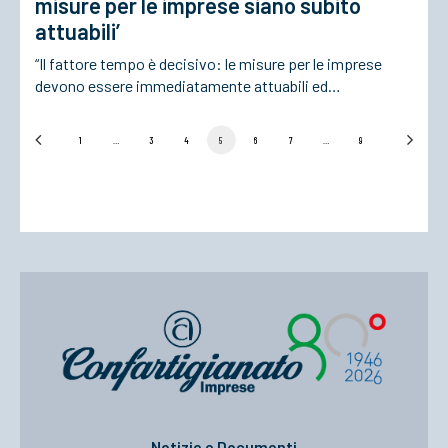
misure per le imprese siano subito
attuabili’
“Il fattore tempo è decisivo: le misure per le imprese
devono essere immediatamente attuabili ed…
1
…
3
4
5
6
7
…
9
Notizie e Documenti