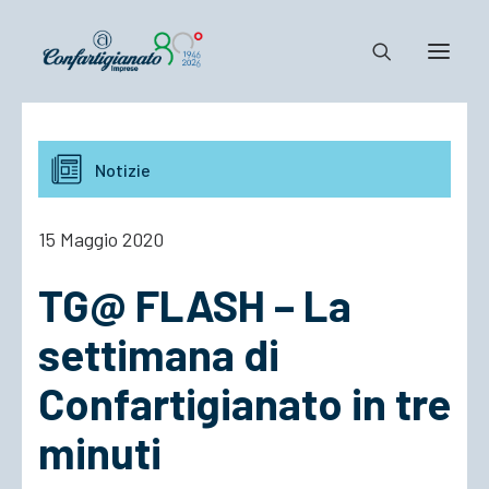
Notizie e Documenti
Notizie
Confartigianato
Dove siamo
15 Maggio 2020
Il Sistema
TG@ FLASH – La
Cosa Facciamo
Associarsi
settimana di
Confartigianato in tre
minuti