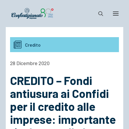
Notizie e Documenti
Credito
Confartigianato
Dove siamo
28 Dicembre 2020
Il Sistema
CREDITO – Fondi
Cosa Facciamo
Associarsi
antiusura ai Confidi
per il credito alle
imprese: importante