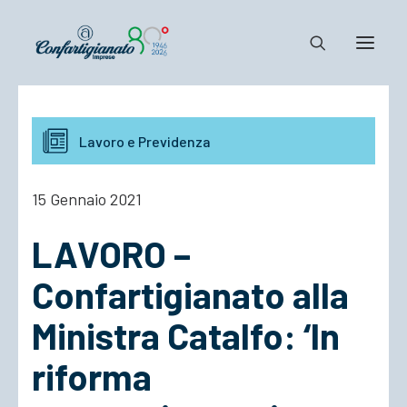
Notizie e Documenti
Lavoro e Previdenza
Confartigianato
Dove siamo
15 Gennaio 2021
Il Sistema
LAVORO –
Cosa Facciamo
Associarsi
Confartigianato alla
Ministra Catalfo: ‘In
riforma