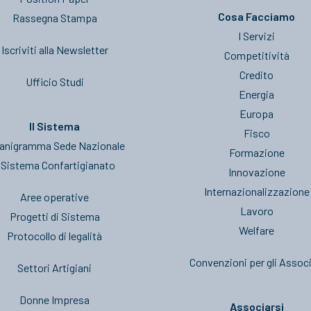
Cosa Facciamo
Rassegna Stampa
I Servizi
Iscriviti alla Newsletter
Competitività
Credito
Ufficio Studi
Energia
Europa
Il Sistema
Fisco
anigramma Sede Nazionale
Formazione
l Sistema Confartigianato
Innovazione
Internazionalizzazione
Aree operative
Lavoro
Progetti di Sistema
Welfare
Protocollo di legalità
Convenzioni per gli Associ
Settori Artigiani
Donne Impresa
Associarsi