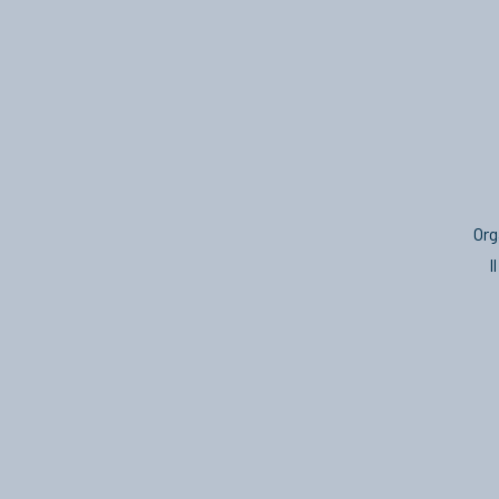
Org
I