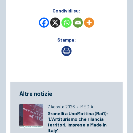
Condividi su:
Stampa:
Altre notizie
7 Agosto 2026
·
MEDIA
Granelli a UnoMattina (Rai1):
'L'Artiturismo che rilancia
territori, imprese e Made in
Italy'