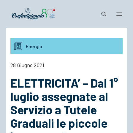
Notizie e Documenti
Energia
Confartigianato
Dove siamo
28 Giugno 2021
Il Sistema
ELETTRICITA’ – Dal 1°
Cosa Facciamo
Associarsi
luglio assegnate al
Servizio a Tutele
Graduali le piccole