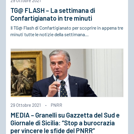
29 Ottobre 2021
TG@ FLASH – La settimana di
ACCEDI
Confartigianato in tre minuti
Il TG@ Flash di Confartigianato per scoprire in appena tre
minuti tutte le notizie della settimana…
29 Ottobre 2021
·
PNRR
MEDIA – Granelli su Gazzetta del Sud e
Giornale di Sicilia: “Stop a burocrazia
per vincere le sfide del PNRR”