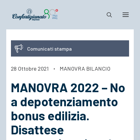
Notizie e Documenti
Comunicati stampa
Confartigianato
Dove siamo
28 Ottobre 2021
·
MANOVRA BILANCIO
Il Sistema
MANOVRA 2022 – No
Cosa Facciamo
Associarsi
a depotenziamento
bonus edilizia.
Disattese