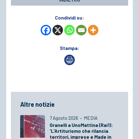
Condividi su:
Stampa:
Altre notizie
7 Agosto 2026
·
MEDIA
Granelli a UnoMattina (Rai1):
'L'Artiturismo che rilancia
territori, imprese e Made in