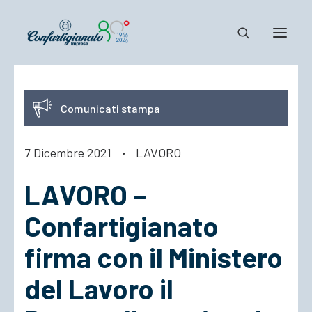
Notizie e Documenti
Comunicati stampa
Confartigianato
Dove siamo
7 Dicembre 2021
·
LAVORO
Il Sistema
LAVORO –
Cosa Facciamo
Associarsi
Confartigianato
firma con il Ministero
del Lavoro il