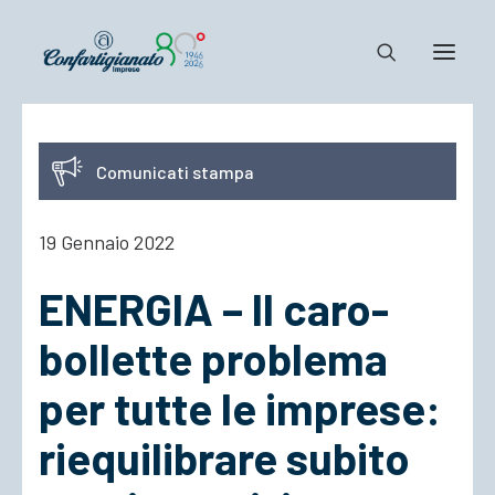
Notizie e Documenti
Comunicati stampa
Confartigianato
Dove siamo
19 Gennaio 2022
Il Sistema
ENERGIA – Il caro-
Cosa Facciamo
Associarsi
bollette problema
per tutte le imprese:
riequilibrare subito