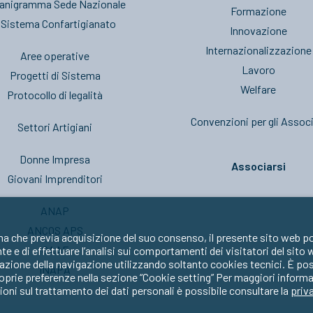
anigramma Sede Nazionale
Formazione
l Sistema Confartigianato
Innovazione
Internazionalizzazione
Aree operative
Lavoro
Progetti di Sistema
Welfare
Protocollo di legalità
Convenzioni per gli Associ
Settori Artigiani
Donne Impresa
Associarsi
Giovani Imprenditori
ANAP
ANCOS APS
ma che previa acquisizione del suo consenso, il presente sito web po
CAAF
nte e di effettuare l’analisi sui comportamenti dei visitatori del sito
zione della navigazione utilizzando soltanto cookies tecnici. È possib
INAPA
oprie preferenze nella sezione “Cookie setting” Per maggiori informa
oni sul trattamento dei dati personali è possibile consultare la
priv