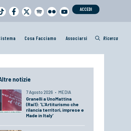
ACCEDI
 Sistema
Cosa Facciamo
Associarsi
Ricerca
Altre notizie
7 Agosto 2026
·
MEDIA
Granelli a UnoMattina
(Rai1): 'L'Artiturismo che
rilancia territori, imprese e
Made in Italy'