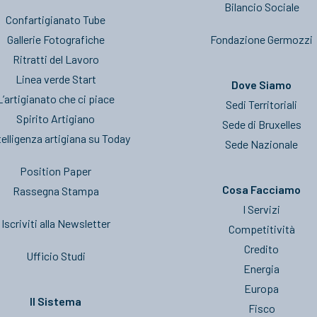
Bilancio Sociale
Confartigianato Tube
Gallerie Fotografiche
Fondazione Germozzi
Ritratti del Lavoro
Linea verde Start
Dove Siamo
L’artigianato che ci piace
Sedi Territoriali
Spirito Artigiano
Sede di Bruxelles
telligenza artigiana su Today
Sede Nazionale
Position Paper
Cosa Facciamo
Rassegna Stampa
I Servizi
Iscriviti alla Newsletter
Competitività
Credito
Ufficio Studi
Energia
Europa
Il Sistema
Fisco