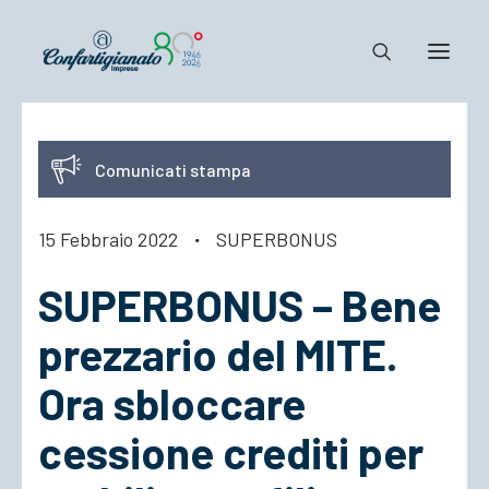
Notizie e Documenti
Comunicati stampa
Confartigianato
Dove siamo
15 Febbraio 2022
·
SUPERBONUS
Il Sistema
SUPERBONUS – Bene
Cosa Facciamo
Associarsi
prezzario del MITE.
Ora sbloccare
cessione crediti per