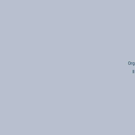
Org
I