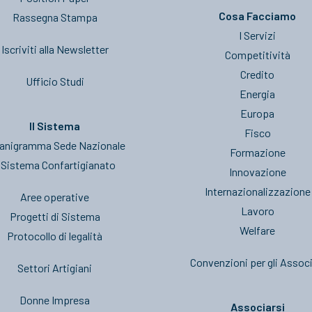
Cosa Facciamo
Rassegna Stampa
I Servizi
Iscriviti alla Newsletter
Competitività
Credito
Ufficio Studi
Energia
Europa
Il Sistema
Fisco
anigramma Sede Nazionale
Formazione
l Sistema Confartigianato
Innovazione
Internazionalizzazione
Aree operative
Lavoro
Progetti di Sistema
Welfare
Protocollo di legalità
Convenzioni per gli Associ
Settori Artigiani
Donne Impresa
Associarsi