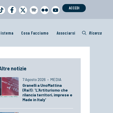
ACCEDI
 Sistema
Cosa Facciamo
Associarsi
Ricerca
Altre notizie
7 Agosto 2026
·
MEDIA
Granelli a UnoMattina
(Rai1): 'L'Artiturismo che
rilancia territori, imprese e
Made in Italy'