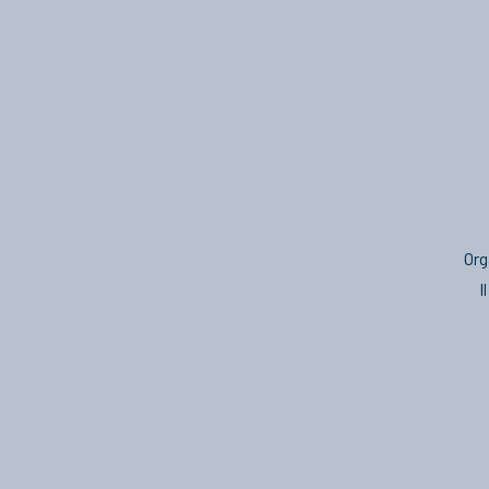
Org
I