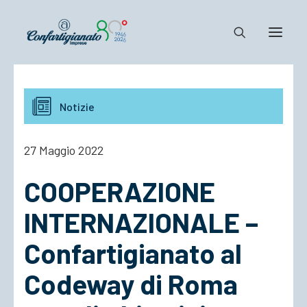
Notizie e Documenti
Notizie
Confartigianato
Dove siamo
27 Maggio 2022
Il Sistema
COOPERAZIONE
Cosa Facciamo
Associarsi
INTERNAZIONALE –
Confartigianato al
Codeway di Roma