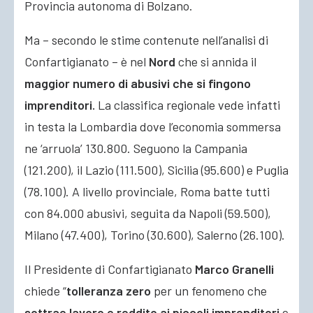
Provincia autonoma di Bolzano.
Ma – secondo le stime contenute nell’analisi di
Confartigianato – è nel
Nord
che si annida il
maggior numero di abusivi
che si fingono
imprenditori.
La classifica regionale vede infatti
in testa la Lombardia dove l’economia sommersa
ne ‘arruola’ 130.800. Seguono la Campania
(121.200), il Lazio (111.500), Sicilia (95.600) e Puglia
(78.100). A livello provinciale, Roma batte tutti
con 84.000 abusivi, seguita da Napoli (59.500),
Milano (47.400), Torino (30.600), Salerno (26.100).
Il Presidente di Confartigianato
Marco Granelli
chiede “
tolleranza zero
per un fenomeno che
sottrae lavoro e reddito ai piccoli imprenditori
e