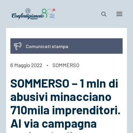
Notizie e Documenti
Comunicati stampa
Confartigianato
Dove siamo
6 Maggio 2022
·
SOMMERSO
Il Sistema
SOMMERSO – 1 mln di
Cosa Facciamo
Associarsi
abusivi minacciano
710mila imprenditori.
Al via campagna