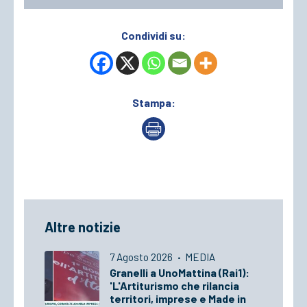
Condividi su:
Stampa:
Altre notizie
7 Agosto 2026
·
MEDIA
Granelli a UnoMattina (Rai1):
'L'Artiturismo che rilancia
territori, imprese e Made in