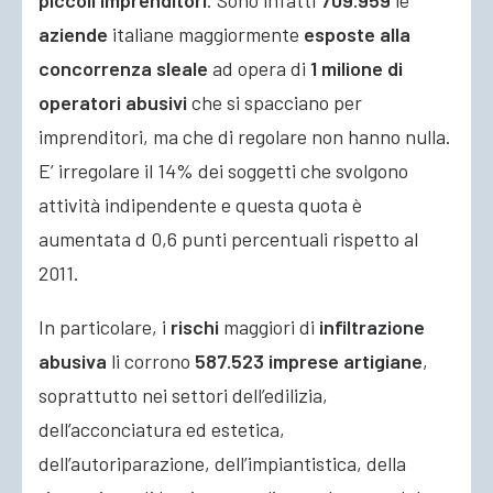
piccoli imprenditori
. Sono infatti
709.959
le
aziende
italiane maggiormente
esposte alla
concorrenza sleale
ad opera di
1 milione di
operatori abusivi
che si spacciano per
imprenditori, ma che di regolare non hanno nulla.
E’ irregolare il 14% dei soggetti che svolgono
attività indipendente e questa quota è
aumentata d 0,6 punti percentuali rispetto al
2011.
In particolare, i
rischi
maggiori di
infiltrazione
abusiva
li corrono
587.523 imprese artigiane
,
soprattutto nei settori dell’edilizia,
dell’acconciatura ed estetica,
dell’autoriparazione, dell’impiantistica, della